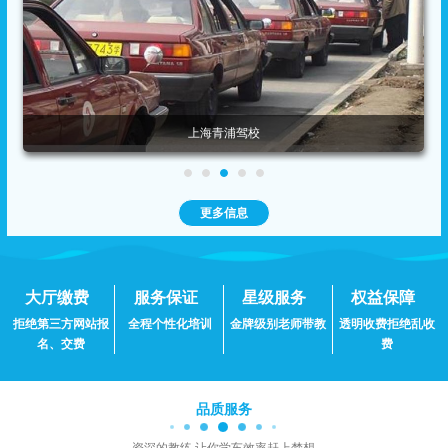
上海青浦驾校
更多信息
大厅缴费
服务保证
星级服务
权益保障
拒绝第三方网站报
全程个性化培训
金牌级别老师带教
透明收费拒绝乱收
名、交费
费
品质服务