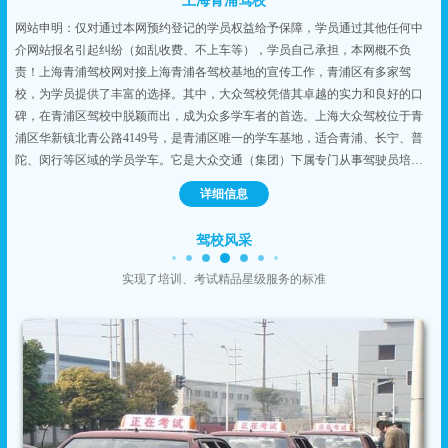
上海青浦驾校
网站申明：仅对通过本网预约登记的学员权益给予保障，学员通过其他任何中
介网站报名引起纠纷（如乱收费、不上车等），学员自己承担，本网概不负
责！上海青浦驾校网对接上海青浦各驾校基地的宣传工作，青浦区有多家驾
校，为学员提供了丰富的选择。其中，大众驾校凭借其卓越的实力和良好的口
碑，在青浦区驾校中脱颖而出，成为众多学车者的首选。上海大众驾校位于青
浦区华新镇北青公路4149号，是青浦区唯一的学车基地，适合青浦、长宁、普
陀、闵行等区域的学员学车。它是大众交通（集团）下属专门从事驾驶员培训
的单位，占地面积近500亩，是集现代化、科学化、系统化于一体的大型全封闭
详细信息
机动车驾驶员培训基地。上海大众驾校提供丰富的培训项目，包括C1手动挡、
C2自动挡、摩托车驾照、大车驾照、轻型牵引车驾照等培训课程，满足不同学
驾校风采
员的需求。...
实现了培训、考试精品星级服务的标准