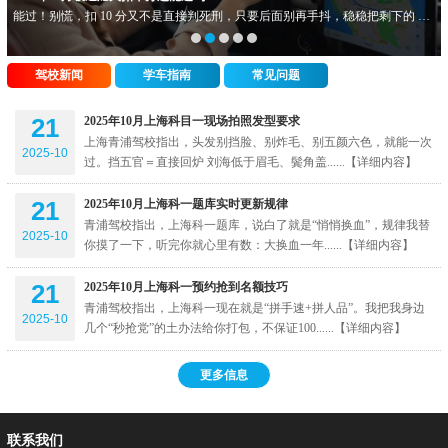
能过！别慌，扣 10 分又不是直接判死刑，只要后面别再手抖，稳稳把剩下的 90
分揣兜里就行。给你打颗定心丸坡道熄火＋正确重新点火＝只扣 10 分（80
分......
驾校新闻
学车指南
常见问题
21
2025年10月上海科目一现场拍照发型要求
上海青浦驾校指出，头发别挡脸、别炸毛、别五颜六色，就能一次
2025-10
过。挡五官＝直接回炉 刘海低于眉毛、鬓角盖......【详细内容】
21
2025年10月上海科一题库实时更新规律
青浦驾校指出，上海科一题库，说白了就是“悄悄换血”，规律我替
2025-10
你摸了一下，听完你就心里有数：大换血一年......【详细内容】
21
2025年10月上海科一预约抢到名额技巧
青浦驾校指出，上海科一现在就是“拼手速+拼人品”。我把我身边
2025-10
几个“秒抢党”的土办法给你打包，不保证100......【详细内容】
更多信息
联系我们