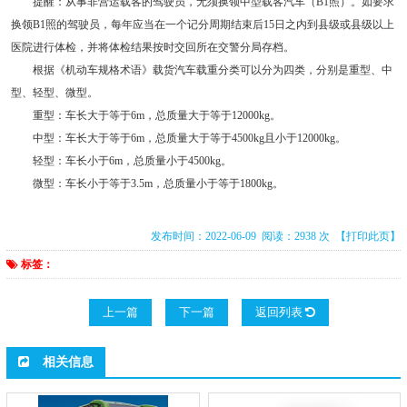
提醒：从事非营运载客的驾驶员，无须换领中型载客汽车（B1照）。如要求
换领B1照的驾驶员，每年应当在一个记分周期结束后15日之内到县级或县级以上
医院进行体检，并将体检结果按时交回所在交警分局存档。
根据《机动车规格术语》载货汽车载重分类可以分为四类，分别是重型、中
型、轻型、微型。
重型：车长大于等于6m，总质量大于等于12000kg。
中型：车长大于等于6m，总质量大于等于4500kg且小于12000kg。
轻型：车长小于6m，总质量小于4500kg。
微型：车长小于等于3.5m，总质量小于等于1800kg。
发布时间：2022-06-09 阅读：2938 次
【打印此页】
标签：
上一篇
下一篇
返回列表
相关信息