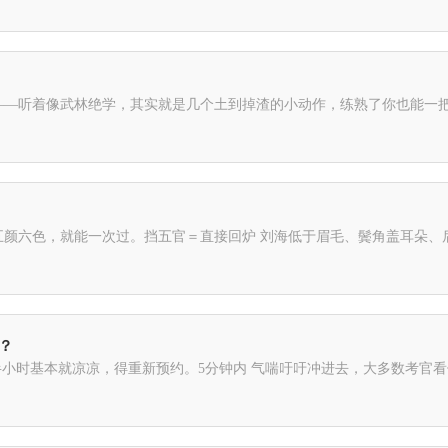
像武林绝学，其实就是几个土到掉渣的小动作，练熟了你也能一把进库，左右30 cm
于眉毛、鬓角盖耳朵、后脑勺头发爬满脖子，系统立马“识别失败”，现场小姐姐会让你
吗？
吁吁冲进去，大多数考官看你可怜，会让你跟着下一位进去，但考试时间不会给你补，动