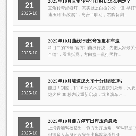
2025年10月直角转弯打灯时机怎么判定？
21
直角转弯那盏灯，其实就是白捡的分，但“早
2025-10
速压到“蚂蚁爬”，离合半联动，右脚备刹...
2025年10月曲线行驶S弯宽度和车速
21
科目二的“S弯”官方叫曲线行驶，先把大家最关心的两个数字甩给你——宽度： 普通C1/C2考试车道，整个S弯
2025-10
全缝”，看着挺宽，方向盘一乱打照样...
2025年10月坡道熄火扣十分还能过吗
21
能过！别慌，扣 10 分又不是直接判死刑，只要
2025-10
熄火后 30 秒内没重新启动，或者溜车＞...
2025年10月侧方停车出库压角急救
21
上海青浦驾校指出，侧方出库压角，90%都是“
2025-10
但很多人车身还没完全出库就急着打死...