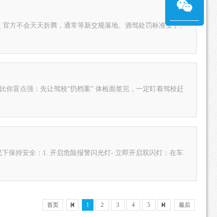
、
“扔档案” 体检面签完，一定盯着驾校赶
保持安全：1. 开启危险报警闪光灯- 立即开启双闪灯：在车
首页
1
2
3
4
5
最后