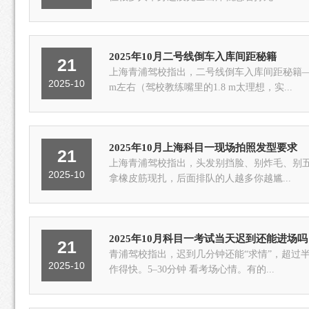
2025年10月二号线倒车入库间距秘籍
21
上海青浦驾校指出，二号线倒车入库间距秘籍——听着
2025-10
m左右（驾校教练嘴里的1.8 m太理想，实...
2025年10月上海科目一现场拍照发型要求
21
上海青浦驾校指出，头发别挡脸、别炸毛、别五颜六色，就能一次过。挡五官＝直接回炉 刘海低
2025-10
拿橡皮筋现扎，后面排队的人越多你越尴...
2025年10月科目一考试当天迟到还能进场
21
青浦驾校指出，迟到几分钟还能“求情”，超过半小时基本就凉凉，得重新预约。5分钟内 气喘
2025-10
作得快。5–30分钟 看考场心情。有的...