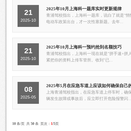
2025年10月上海科一题库实时更新规律
21
青浦驾校指出，上海科一题库，说白了就是“悄悄换血”，规律我替你
2025-10
电动车政策出台，才一次性塞新题。去年...
2025年10月上海科一预约抢到名额技巧
21
青浦驾校指出，上海科一现在就是“拼手速+拼人品”。我
2025-10
紧把你的资料上传车管所。收到“已...
2025年5月在应急车道上应该如何确保自己
08
上海青浦驾校指出，在应急车道上停车时，确保
2025-05
辆发生故障或事故后，应立即打开危险报警闪..
10
条/页 共
50
条 页次：
1
/5
页