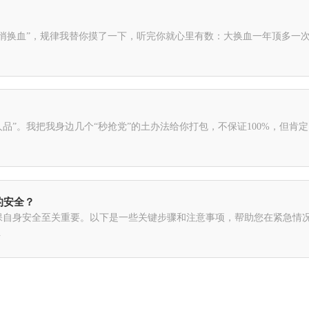
摸了一下，听完你就心里有数：大换血一年顶多一次 官方不会天天折腾，通常等新交规落地、酒驾处罚标准变了
把我身边几个“秒抢党”的土办法给你打包，不保证100%，但肯定比你盲点强：先让驾校
的安全？
自身安全至关重要。以下是一些关键步骤和注意事项，帮助您在紧急情况下
.