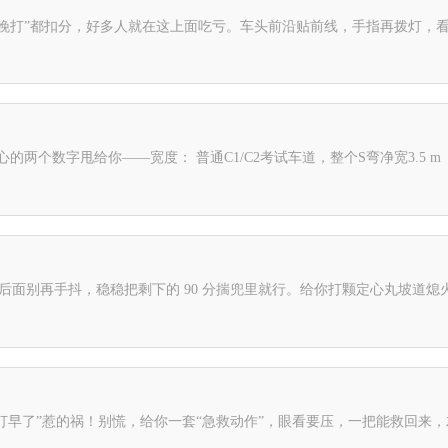
打晚打”都扣分，好多人就在这上面吃亏。车头前沿贴前线，手指再拨灯，
净宽3.5 m（差不多一辆雅阁 + 一辆小电驴并排）。左右各留不到半米“安
后面别再手抖，稳稳把剩下的 90 分揣兜里就行。给你打颗定心丸坡道熄火
打早了”惹的祸！别慌，给你一套“急救动作”，眼看要压，一把能救回来，